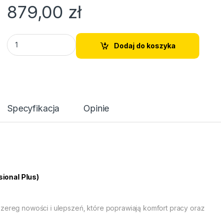
879,00
zł
Microsoft Office 2024 Professional Plus - Dla Firm, Dla Uży
Dodaj do koszyka
Specyfikacja
Opinie
sional Plus)
 szereg nowości i ulepszeń, które poprawiają komfort pracy oraz