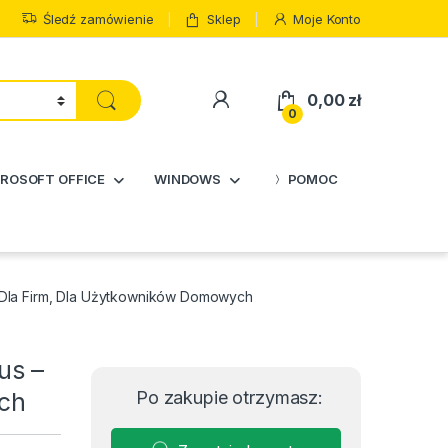
Śledź zamówienie
Sklep
Moje Konto
0,00
zł
0
ROSOFT OFFICE
WINDOWS
POMOC
 – Dla Firm, Dla Użytkowników Domowych
us –
ch
Po zakupie otrzymasz: