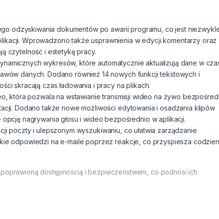
go odzyskiwania dokumentów po awarii programu, co jest niezwykl
likacji. Wprowadzono także usprawnienia w edycji komentarzy oraz
ą czytelność i estetykę pracy.
dynamicznych wykresów, które automatycznie aktualizują dane w cza
stawów danych. Dodano również 14 nowych funkcji tekstowych i
ści skracają czas ładowania i pracy na plikach.
 która pozwala na wstawianie transmisji wideo na żywo bezpośred
tacji. Dodano także nowe możliwości edytowania i osadzania klipów
e opcję nagrywania głosu i wideo bezpośrednio w aplikacji.
acji poczty i ulepszonym wyszukiwaniu, co ułatwia zarządzanie
bkie odpowiedzi na e-maile poprzez reakcje, co przyspiesza codzie
eż poprawioną dostępnością i bezpieczeństwem, co podnosi ich