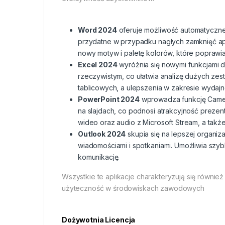
Word 2024
oferuje możliwość automatyczne
przydatne w przypadku nagłych zamknięć ap
nowy motyw i paletę kolorów, które poprawiaj
Excel 2024
wyróżnia się nowymi funkcjami 
rzeczywistym, co ułatwia analizę dużych ze
tablicowych, a ulepszenia w zakresie wydajno
PowerPoint 2024
wprowadza funkcję Cameo,
na slajdach, co podnosi atrakcyjność prezen
wideo oraz audio z Microsoft Stream, a takż
Outlook 2024
skupia się na lepszej organiz
wiadomościami i spotkaniami. Umożliwia szy
komunikację.
Wszystkie te aplikacje charakteryzują się równi
użyteczność w środowiskach zawodowych
Dożywotnia Licencja