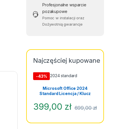
Profesjonalne wsparcie
pozakupowe
Pomoc w instalacji oraz
tkowników Domowych quantity
Dożywotnią gwarancje
Najczęściej kupowane
-
43%
Microsoft Office 2024
Standard Licencja / Klucz
399,00
zł
699,00
zł