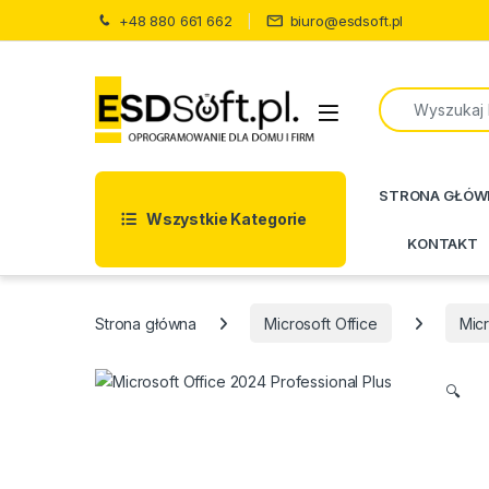
Skip to navigation
Skip to content
+48 880 661 662
biuro@esdsoft.pl
Search for:
STRONA GŁÓW
Wszystkie Kategorie
KONTAKT
Strona główna
Microsoft Office
Micr
🔍