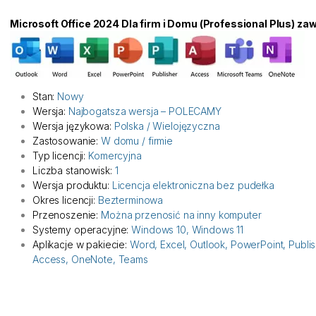
Microsoft Office 2024 Dla firm i Domu (Professional Plus) zaw
Stan:
Nowy
Wersja:
Najbogatsza wersja – POLECAMY
Wersja językowa:
Polska / Wielojęzyczna
Zastosowanie:
W domu / firmie
Typ licencji:
Komercyjna
Liczba stanowisk:
1
Wersja produktu:
Licencja elektroniczna bez pudełka
Okres licencji:
Bezterminowa
Przenoszenie:
Można przenosić na inny komputer
Systemy operacyjne:
Windows 10, Windows 11
Aplikacje w pakiecie:
Word, Excel, Outlook, PowerPoint, Publis
Access, OneNote, Teams