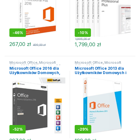
-
46%
-
10%
1,995,00
zł
267,00
zł
1,799,00
zł
499,00
zł
Microsoft Office
,
Microsoft
Microsoft Office
,
Microsoft
Office 2016
,
Office dla MacOS
Office 2013
Microsoft Office 2016 dla
Microsoft Office 2013 dla
Użytkowników Domowych,
Użytkowników Domowych i
Uczniów i Małych Firm MAC
Małych Firm
OSX
-
52%
-
29%