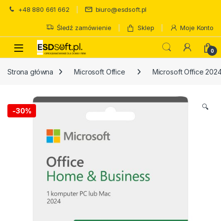
Skip to navigation
Skip to content
+48 880 661 662
biuro@esdsoft.pl
Śledź zamówienie
Sklep
Moje Konto
0
Strona główna
Microsoft Office
Microsoft Office 202
🔍
-
30%