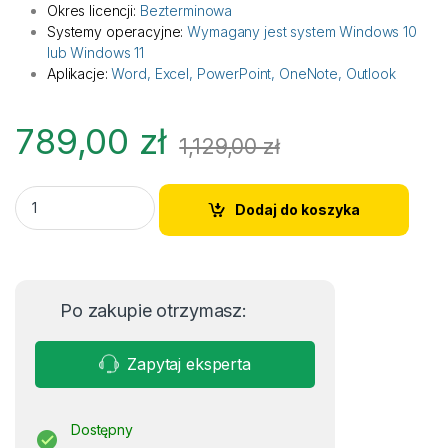
Okres licencji:
Bezterminowa
Systemy operacyjne:
Wymagany jest system Windows 10
lub Windows 11
Aplikacje:
Word, Excel, PowerPoint, OneNote, Outlook
789,00
zł
1,129,00
zł
Microsoft Office 2024 Home & Business quantity
Dodaj do koszyka
Po zakupie otrzymasz:
Zapytaj eksperta
Dostępny