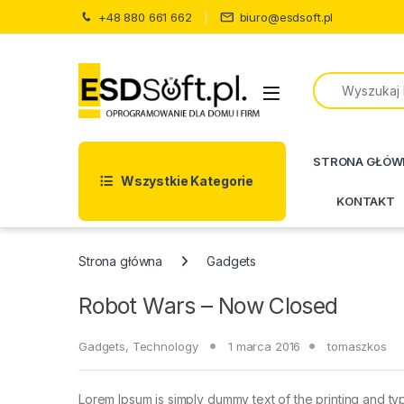
Skip to navigation
Skip to content
+48 880 661 662
biuro@esdsoft.pl
Search for:
STRONA GŁÓW
Wszystkie Kategorie
KONTAKT
Strona główna
Gadgets
Robot Wars – Now Closed
Gadgets
,
Technology
1 marca 2016
tomaszkos
Lorem Ipsum is simply dummy text of the printing and ty