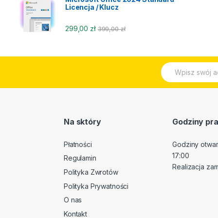
Licencja / Klucz
299,00
zł
399,00
zł
E
m
a
i
l
*
Na sktóry
Godziny pra
Płatności
Godziny otwarc
17:00
Regulamin
Realizacja za
Polityka Zwrotów
Polityka Prywatności
O nas
Kontakt