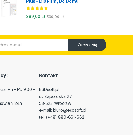
Plus - Dla Firm, Do Domu
Oceniony
399,00
zł
599,00
zł
5.00
na 5.
Zapisz się
cy:
Kontakt
ia: Pn – Pt: 9:00 –
ESDsoft.pl
ul. Zaporoska 27
mówień: 24h
53-523 Wrocław
e-mail:
biuro@esdsoft.pl
tel: (+48) 880-661-662