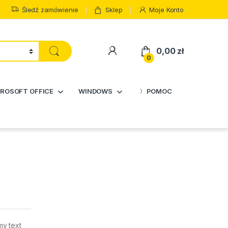
Śledź zamówienie
Sklep
Moje Konto
0,00
zł
0
ROSOFT OFFICE
WINDOWS
POMOC
my text