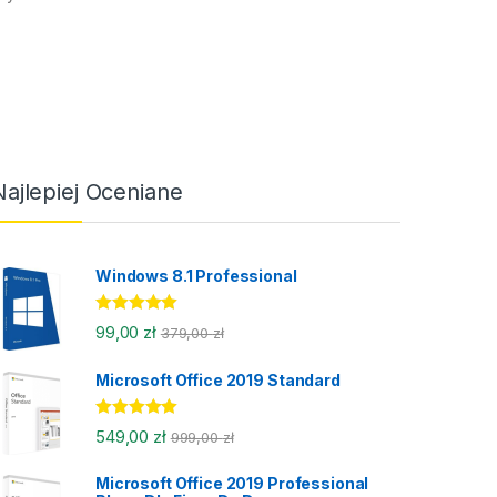
Najlepiej Oceniane
Windows 8.1 Professional
Oceniony
99,00
zł
379,00
zł
5.00
na 5.
Microsoft Office 2019 Standard
Oceniony
549,00
zł
999,00
zł
5.00
na 5.
Microsoft Office 2019 Professional