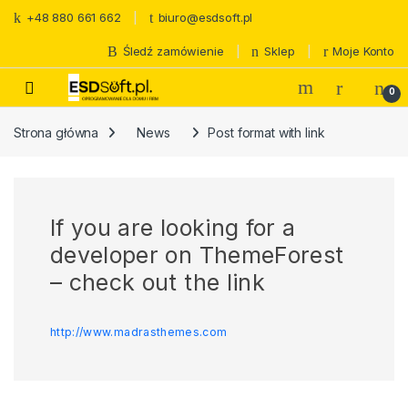
Skip to navigation
Skip to content
+48 880 661 662
biuro@esdsoft.pl
Śledź zamówienie
Sklep
Moje Konto
0
Strona główna
News
Post format with link
If you are looking for a
developer on ThemeForest
– check out the link
http://www.madrasthemes.com