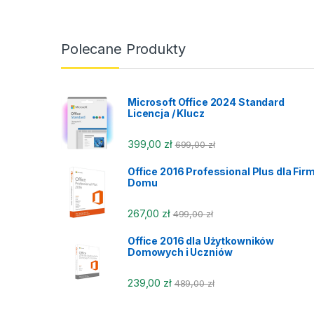
Polecane Produkty
Microsoft Office 2024 Standard
Licencja / Klucz
399,00
zł
699,00
zł
Office 2016 Professional Plus dla Firm
Domu
267,00
zł
499,00
zł
Office 2016 dla Użytkowników
Domowych i Uczniów
239,00
zł
489,00
zł