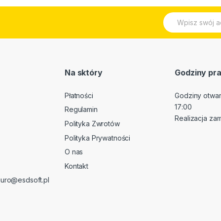
E
m
a
i
l
*
Na sktóry
Godziny pra
Płatności
Godziny otwarc
17:00
Regulamin
Realizacja za
Polityka Zwrotów
Polityka Prywatności
O nas
Kontakt
iuro@esdsoft.pl