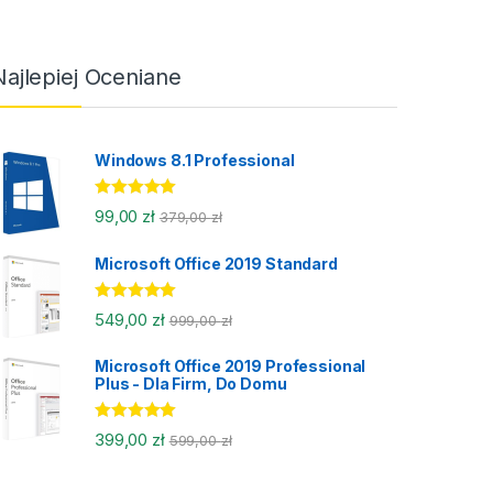
Najlepiej Oceniane
Windows 8.1 Professional
Oceniono
99,00
zł
379,00
zł
5.00
na 5
Microsoft Office 2019 Standard
Oceniono
549,00
zł
999,00
zł
5.00
na 5
Microsoft Office 2019 Professional
Plus - Dla Firm, Do Domu
Oceniono
399,00
zł
599,00
zł
5.00
na 5