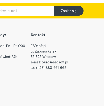
Zapisz się
cy:
Kontakt
ia: Pn – Pt: 9:00 –
ESDsoft.pl
ul. Zaporoska 27
mówień: 24h
53-523 Wrocław
e-mail:
biuro@esdsoft.pl
tel: (+48) 880-661-662