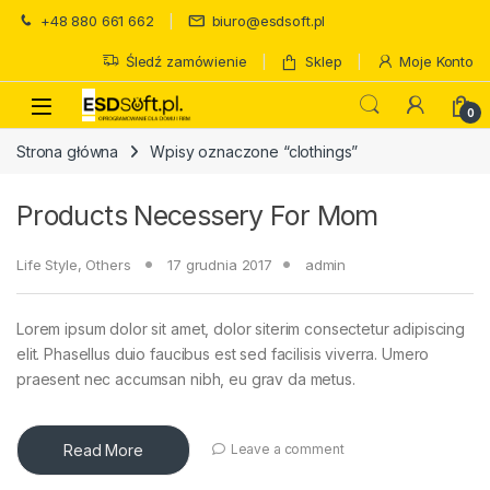
Skip to navigation
Skip to content
+48 880 661 662
biuro@esdsoft.pl
Śledź zamówienie
Sklep
Moje Konto
0
Strona główna
Wpisy oznaczone “clothings”
Products Necessery For Mom
Life Style
,
Others
17 grudnia 2017
admin
Lorem ipsum dolor sit amet, dolor siterim consectetur adipiscing
elit. Phasellus duio faucibus est sed facilisis viverra. Umero
praesent nec accumsan nibh, eu grav da metus.
Read More
Leave a comment