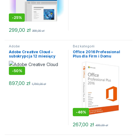
-
25%
299,00
zł
399,00
zł
Adobe
Bez kategorii
Adobe Creative Cloud –
Office 2016 Professional
subskrypcja 12 miesięcy
Plus dla Firm i Domu
-
50%
897,00
zł
1,799,00
zł
-
46%
267,00
zł
499,00
zł