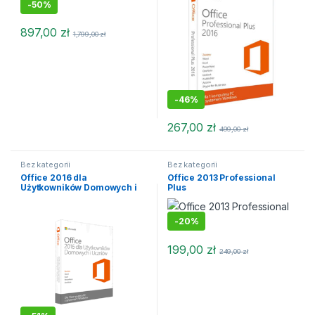
-
50%
897,00
zł
1,799,00
zł
-
46%
267,00
zł
499,00
zł
Bez kategorii
Bez kategorii
Office 2016 dla
Office 2013 Professional
Użytkowników Domowych i
Plus
Uczniów
-
20%
199,00
zł
249,00
zł