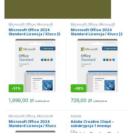
Microsoft Office
,
Microsoft
Microsoft Office
,
Microsoft
Office 2024
,
Microsoft Office
Office 2024
,
Microsoft Office
Microsoft Office 2024
Microsoft Office 2024
2024 MacOS
,
Office dla MacOS
2024 MacOS
,
Microsoft Office
Standard Licencja / Klucz (5
Standard Licencja / Klucz (2
2024 macOS
,
Office dla MacOS
stanowisk)
stanowiska)
-
51%
-
48%
1,699,00
zł
729,00
zł
3,495,00
zł
1,398,00
zł
Microsoft Office
,
Microsoft
Adobe
Office 2024
Microsoft Office 2024
Adobe Creative Cloud –
Standard Licencja / Klucz
subskrypcja 1 miesiąc