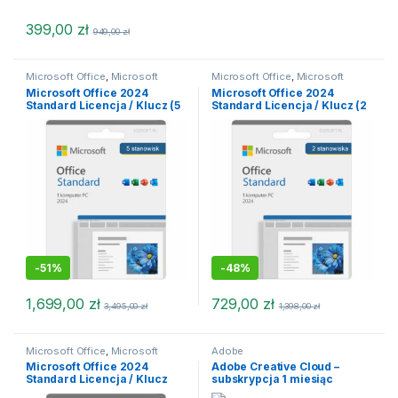
399,00
zł
949,00
zł
Microsoft Office
,
Microsoft
Microsoft Office
,
Microsoft
Office 2024
,
Microsoft Office
Office 2024
,
Microsoft Office
Microsoft Office 2024
Microsoft Office 2024
2024 MacOS
,
Office dla MacOS
2024 MacOS
,
Microsoft Office
Standard Licencja / Klucz (5
Standard Licencja / Klucz (2
2024 macOS
,
Office dla MacOS
stanowisk)
stanowiska)
-
51%
-
48%
1,699,00
zł
729,00
zł
3,495,00
zł
1,398,00
zł
Microsoft Office
,
Microsoft
Adobe
Office 2024
Microsoft Office 2024
Adobe Creative Cloud –
Standard Licencja / Klucz
subskrypcja 1 miesiąc