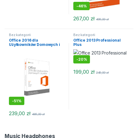
-
46%
267,00
zł
499,00
zł
Bez kategorii
Bez kategorii
Office 2016 dla
Office 2013 Professional
Użytkowników Domowych i
Plus
Uczniów
-
20%
199,00
zł
249,00
zł
-
51%
239,00
zł
489,00
zł
Music Headphones