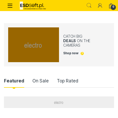
Skip to navigation
Skip to content
0
CATCH BIG
DEALS
ON THE
CAMERAS
Shop now
Product Carousel Tabs
Featured
On Sale
Top Rated