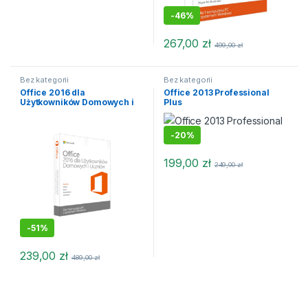
-
46%
267,00
zł
499,00
zł
Bez kategorii
Bez kategorii
Office 2016 dla
Office 2013 Professional
Użytkowników Domowych i
Plus
Uczniów
-
20%
199,00
zł
249,00
zł
-
51%
239,00
zł
489,00
zł