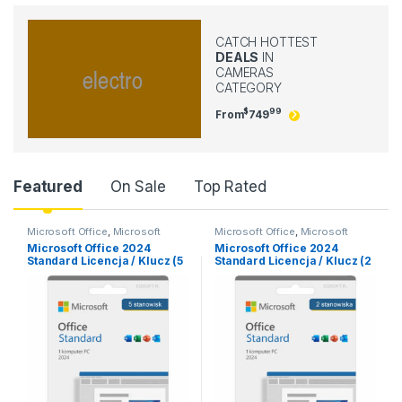
CATCH HOTTEST
DEALS
IN
CAMERAS
CATEGORY
$
99
From
749
Product Carousel Tabs
Featured
On Sale
Top Rated
Microsoft Office
,
Microsoft
Microsoft Office
,
Microsoft
Office 2024
,
Microsoft Office
Office 2024
,
Microsoft Office
Microsoft Office 2024
Microsoft Office 2024
2024 MacOS
,
Office dla MacOS
2024 MacOS
,
Microsoft Office
Standard Licencja / Klucz (5
Standard Licencja / Klucz (2
2024 macOS
,
Office dla MacOS
stanowisk)
stanowiska)