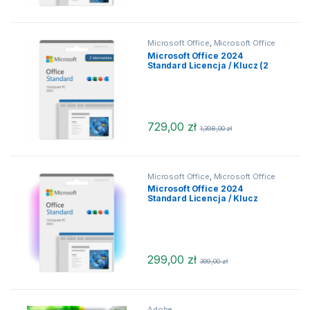
Microsoft Office
,
Microsoft Office
2024
,
Microsoft Office 2024
Microsoft Office 2024
MacOS
,
Microsoft Office 2024
Standard Licencja / Klucz (2
macOS
,
Office dla MacOS
stanowiska)
729,00
zł
1,398,00
zł
Microsoft Office
,
Microsoft Office
2024
Microsoft Office 2024
Standard Licencja / Klucz
299,00
zł
399,00
zł
Adobe