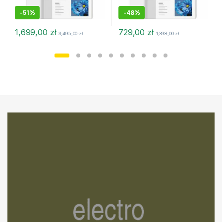
-
51%
-
48%
1,699,00
zł
729,00
zł
3,495,00
zł
1,398,00
zł