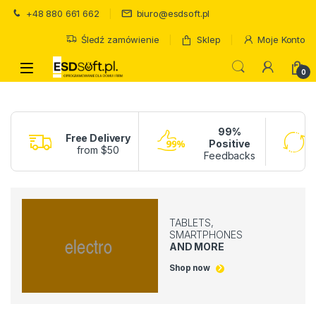
Skip to navigation
Skip to content
+48 880 661 662
biuro@esdsoft.pl
Śledź zamówienie
Sklep
Moje Konto
0
99%
Free Delivery
Positive
from $50
Feedbacks
TABLETS,
SMARTPHONES
AND MORE
Shop now