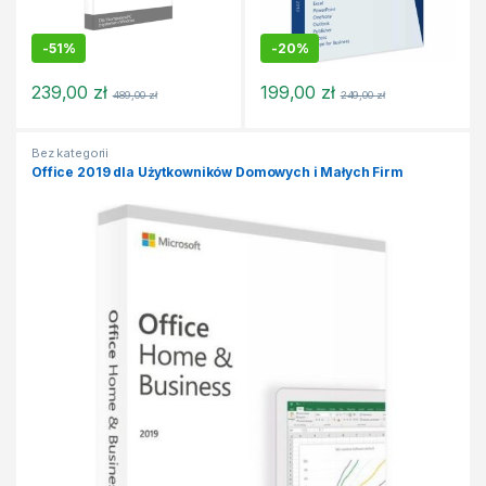
-
51%
-
20%
239,00
zł
199,00
zł
489,00
zł
249,00
zł
Bez kategorii
Office 2019 dla Użytkowników Domowych i Małych Firm