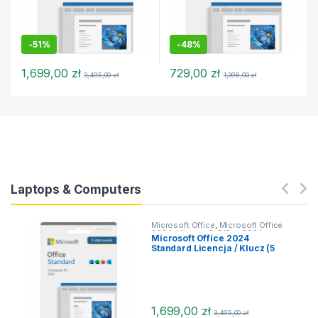
-
51%
-
48%
1,699,00
zł
729,00
zł
3,495,00
zł
1,398,00
zł
Laptops & Computers
Microsoft Office
,
Microsoft Office
2024
,
Microsoft Office 2024
Microsoft Office 2024
MacOS
,
Office dla MacOS
Standard Licencja / Klucz (5
stanowisk)
1,699,00
zł
3,495,00
zł