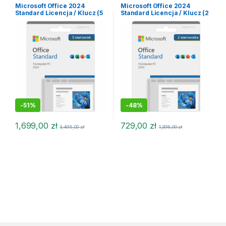
Office 2024
,
Microsoft Office
Office 2024
,
Microsoft Office
Microsoft Office 2024
Microsoft Office 2024
2024 MacOS
,
Office dla MacOS
2024 MacOS
,
Microsoft Office
Standard Licencja / Klucz (5
Standard Licencja / Klucz (2
2024 macOS
,
Office dla MacOS
stanowisk)
stanowiska)
-
51%
-
48%
1,699,00
zł
729,00
zł
3,495,00
zł
1,398,00
zł