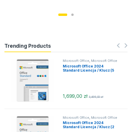
Trending Products
Microsoft Office
,
Microsoft Office
2024
,
Microsoft Office 2024
Microsoft Office 2024
MacOS
,
Office dla MacOS
Standard Licencja / Klucz (5
stanowisk)
1,699,00
zł
3,495,00
zł
Microsoft Office
,
Microsoft Office
2024
,
Microsoft Office 2024
Microsoft Office 2024
MacOS
,
Microsoft Office 2024
Standard Licencja / Klucz (2
macOS
,
Office dla MacOS
stanowiska)