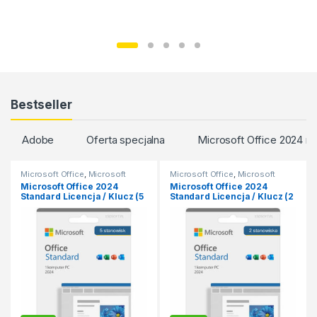
Bestseller
Adobe
Oferta specjalna
Microsoft Office 2024 
Microsoft Office
,
Microsoft
Microsoft Office
,
Microsoft
Office 2024
,
Microsoft Office
Office 2024
,
Microsoft Office
Microsoft Office 2024
Microsoft Office 2024
2024 MacOS
,
Office dla MacOS
2024 MacOS
,
Microsoft Office
Standard Licencja / Klucz (5
Standard Licencja / Klucz (2
2024 macOS
,
Office dla MacOS
stanowisk)
stanowiska)