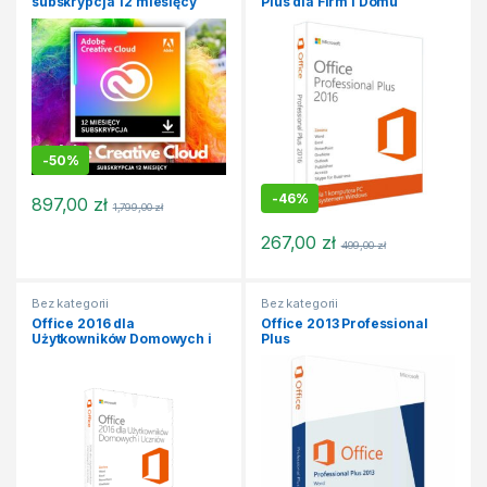
subskrypcja 12 miesięcy
Plus dla Firm i Domu
-
50%
-
46%
897,00
zł
1,799,00
zł
267,00
zł
499,00
zł
Bez kategorii
Bez kategorii
Office 2016 dla
Office 2013 Professional
Użytkowników Domowych i
Plus
Uczniów