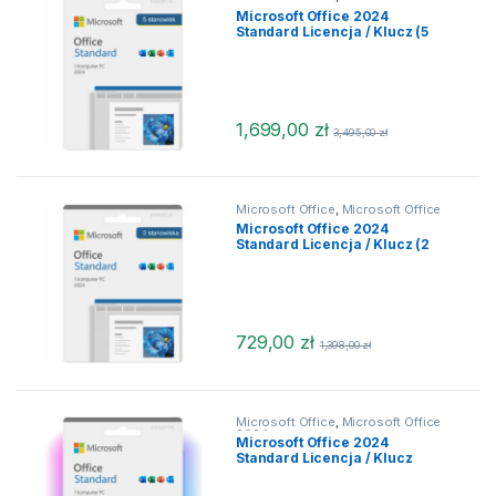
2024
,
Microsoft Office 2024
Microsoft Office 2024
MacOS
,
Office dla MacOS
Standard Licencja / Klucz (5
stanowisk)
1,699,00
zł
3,495,00
zł
Microsoft Office
,
Microsoft Office
2024
,
Microsoft Office 2024
Microsoft Office 2024
MacOS
,
Microsoft Office 2024
Standard Licencja / Klucz (2
macOS
,
Office dla MacOS
stanowiska)
729,00
zł
1,398,00
zł
Microsoft Office
,
Microsoft Office
2024
Microsoft Office 2024
Standard Licencja / Klucz