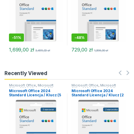
-
51%
-
48%
1,699,00
zł
729,00
zł
3,495,00
zł
1,398,00
zł
Recently Viewed
Microsoft Office
,
Microsoft
Microsoft Office
,
Microsoft
Office 2024
,
Microsoft Office
Office 2024
,
Microsoft Office
Microsoft Office 2024
Microsoft Office 2024
2024 MacOS
,
Office dla MacOS
2024 MacOS
,
Microsoft Office
Standard Licencja / Klucz (5
Standard Licencja / Klucz (2
2024 macOS
,
Office dla MacOS
stanowisk)
stanowiska)