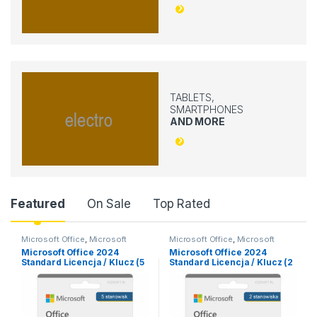
TABLETS,
SMARTPHONES
AND MORE
Product Carousel Tabs
Featured
On Sale
Top Rated
Microsoft Office
,
Microsoft
Microsoft Office
,
Microsoft
Office 2024
,
Microsoft Office
Office 2024
,
Microsoft Office
Microsoft Office 2024
Microsoft Office 2024
2024 MacOS
,
Office dla MacOS
2024 MacOS
,
Microsoft Office
Standard Licencja / Klucz (5
Standard Licencja / Klucz (2
2024 macOS
,
Office dla MacOS
stanowisk)
stanowiska)