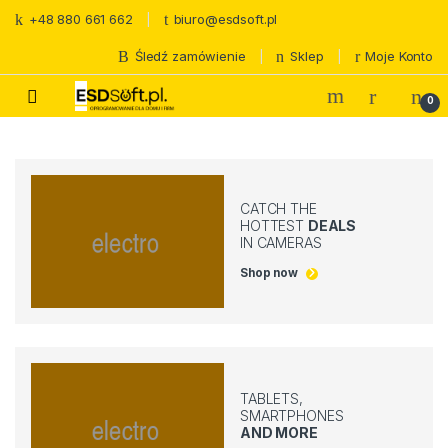
Skip to navigation
Skip to content
+48 880 661 662
biuro@esdsoft.pl
Śledź zamówienie
Sklep
Moje Konto
0
CATCH THE
HOTTEST
DEALS
IN CAMERAS
Shop now
TABLETS,
SMARTPHONES
AND MORE