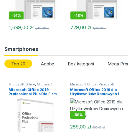
-
51%
-
48%
1,699,00
zł
729,00
zł
3,495,00
zł
1,398,00
zł
Smartphones
Top 20
Adobe
Bez kategorii
Mega Promo
Microsoft Office
,
Microsoft
Microsoft Office
,
Microsoft
Office 2019
Office 2019
Microsoft Office 2019
Microsoft Office 2019 dla
Professional Plus Dla Firm i
Użytkowników Domowych i
Domu
Uczniów
-
58%
289,00
zł
689,00
zł