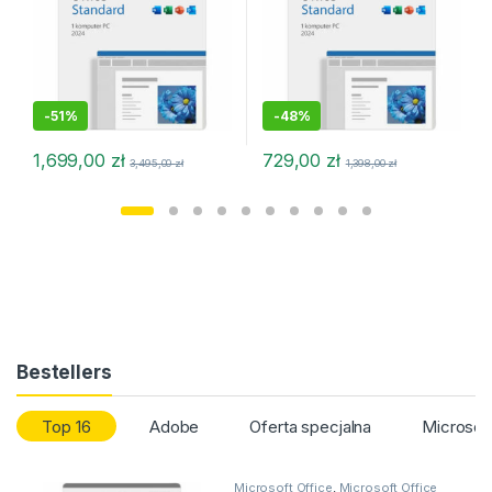
-
51%
-
48%
1,699,00
zł
729,00
zł
3,495,00
zł
1,398,00
zł
Bestellers
Top 16
Adobe
Oferta specjalna
Microsof
Microsoft Office
,
Microsoft Office