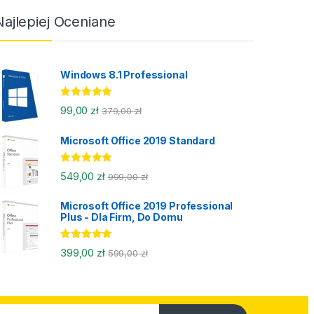
Najlepiej Oceniane
Windows 8.1 Professional
Oceniony
99,00
zł
379,00
zł
5.00
na 5.
Microsoft Office 2019 Standard
Oceniony
549,00
zł
999,00
zł
5.00
na 5.
Microsoft Office 2019 Professional
Plus - Dla Firm, Do Domu
Oceniony
399,00
zł
599,00
zł
5.00
na 5.