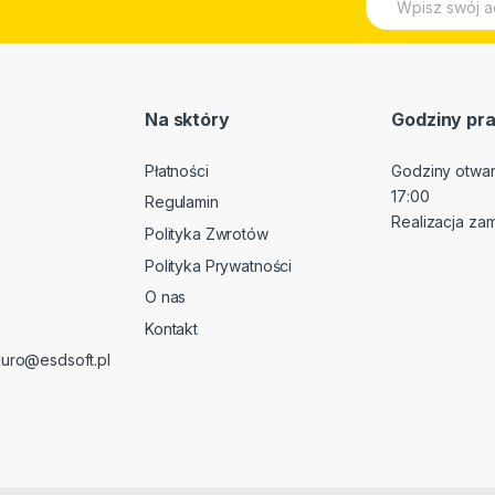
m
a
i
l
*
Na sktóry
Godziny pra
Płatności
Godziny otwarc
17:00
Regulamin
Realizacja za
Polityka Zwrotów
Polityka Prywatności
O nas
Kontakt
iuro@esdsoft.pl