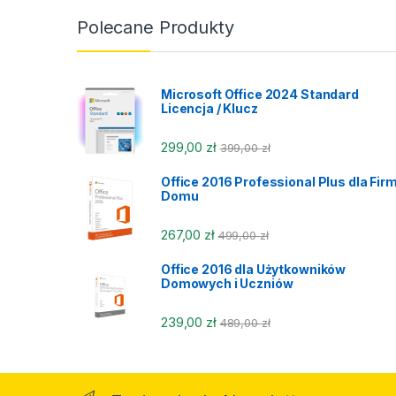
Polecane Produkty
Microsoft Office 2024 Standard
Licencja / Klucz
299,00
zł
399,00
zł
Office 2016 Professional Plus dla Firm
Domu
267,00
zł
499,00
zł
Office 2016 dla Użytkowników
Domowych i Uczniów
239,00
zł
489,00
zł