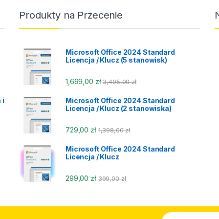
Produkty na Przecenie
Microsoft Office 2024 Standard
Licencja / Klucz (5 stanowisk)
1,699,00
zł
3,495,00
zł
 i
Microsoft Office 2024 Standard
Licencja / Klucz (2 stanowiska)
729,00
zł
1,398,00
zł
Microsoft Office 2024 Standard
Licencja / Klucz
299,00
zł
399,00
zł
E