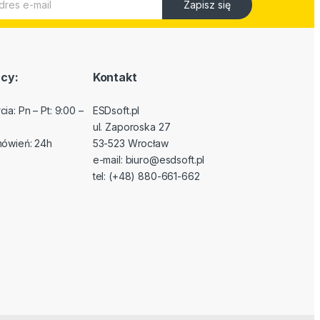
Zapisz się
cy:
Kontakt
ia: Pn – Pt: 9:00 –
ESDsoft.pl
ul. Zaporoska 27
mówień: 24h
53-523 Wrocław
e-mail:
biuro@esdsoft.pl
tel: (+48) 880-661-662